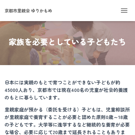
京都市里親会 ゆりかもめ
ナ
ビ
ゲ
ー
シ
家族を必要としている子どもたち
ョ
ン
を
切
り
替
え
日本には実親のもとで育つことができない子どもが約
45000人おり、京都市では現在400名の児童が社会的養護
のもとに暮らしています。
里親家庭が預かる（委託を受ける）子どもは、児童相談所
が里親家庭で養育することが必要と認めた原則0歳～18歳
の子どもです。大学等に進学するなど継続的な養育が必要
な場合、必要に応じて20歳まで延長されることもありま