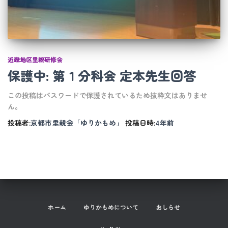
近畿地区里親研修会
保護中: 第１分科会 定本先生回答
この投稿はパスワードで保護されているため抜粋文はありませ
ん。
投稿者:
京都市里親会「ゆりかもめ」
投稿日時:
4年
前
ホーム
ゆりかもめについて
おしらせ