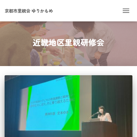
京都市里親会 ゆりかもめ
ナ
ビ
ゲ
ー
シ
近畿地区里親研修会
ョ
ン
を
切
り
替
え