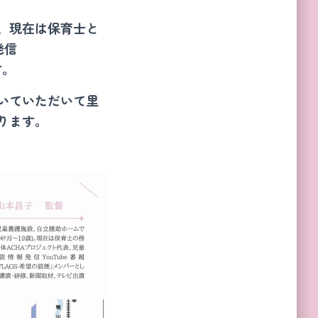
、現在は保育士と
発信
す。
いていただいて里
ります。